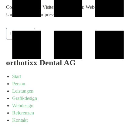
Corporate Design, Visitenkarten, Sticker, Webdesign,
Umsetzung in Wordpress
Lies weiter
orthotixx Dental AG
Start
Person
Leistungen
Grafikdesign
Webdesign
Referenzen
Kontakt